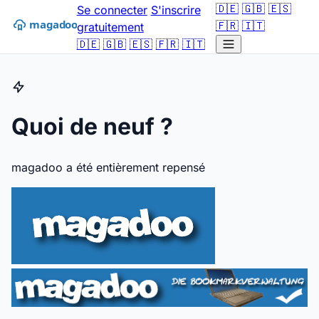
🇩🇪
🇬🇧
🇪🇸
Se connecter
S'inscrire
🇫🇷
🇮🇹
gratuitement
🇩🇪
🇬🇧
🇪🇸
🇫🇷
🇮🇹
Quoi de neuf ?
magadoo a été entièrement repensé