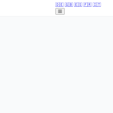
🇩🇪
🇬🇧
🇪🇸
🇫🇷
🇮🇹