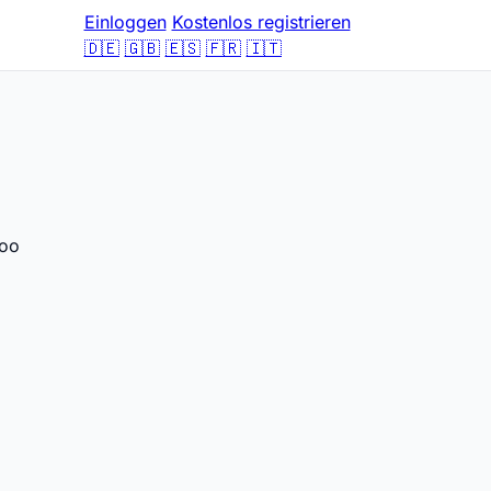
Einloggen
Kostenlos registrieren
🇩🇪
🇬🇧
🇪🇸
🇫🇷
🇮🇹
doo