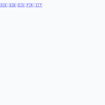
🇩🇪
🇬🇧
🇪🇸
🇫🇷
🇮🇹