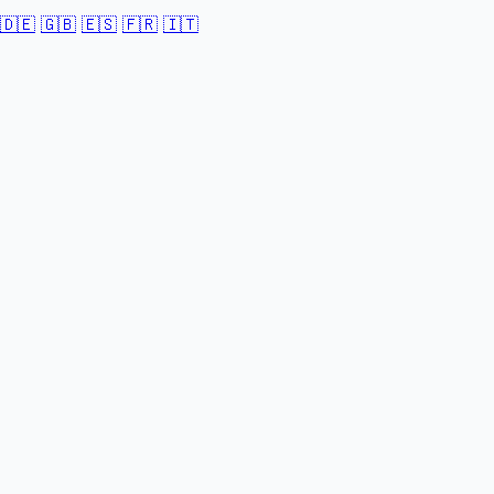
🇩🇪
🇬🇧
🇪🇸
🇫🇷
🇮🇹